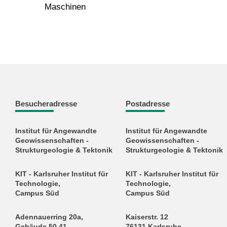
Maschinen
Besucheradresse
Postadresse
Institut für Angewandte
Institut für Angewandte
Geowissenschaften -
Geowissenschaften -
Strukturgeologie & Tektonik
Strukturgeologie & Tektonik
KIT - Karlsruher Institut für
KIT - Karlsruher Institut für
Technologie,
Technologie,
Campus Süd
Campus Süd
Adennauerring 20a,
Kaiserstr. 12
Gebäude 50.41
76131 Karlsruhe