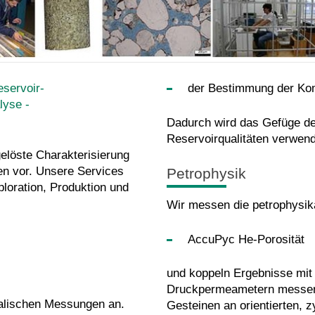
eservoir-
der Bestimmung der Ko
lyse -
Dadurch wird das Gefüge de
Reservoirqualitäten verwend
gelöste Charakterisierung
en vor. Unsere Services
Petrophysik
ploration, Produktion und
Wir messen die petrophysika
AccuPyc He-Porosität
und koppeln Ergebnisse mit 
Druckpermeametern messen w
kalischen Messungen an.
Gesteinen an orientierten, z