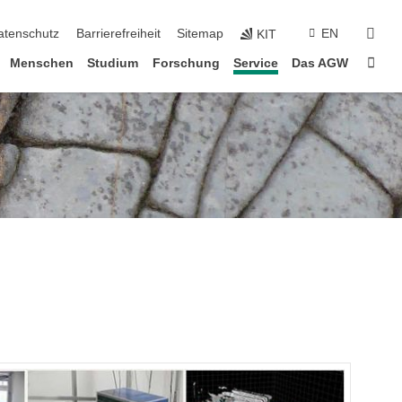
suc
atenschutz
Barrierefreiheit
Sitemap
EN
KIT
Star
Menschen
Studium
Forschung
Service
Das AGW