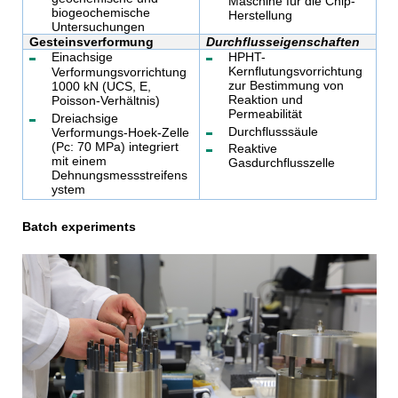
Maschine für die Chip-
biogeochemische
Herstellung
Untersuchungen
Gesteinsverformung
Durchflusseigenschaften
​​​​​​​Einachsige
HPHT-
Kernflutungsvorrichtung
Verformungsvorrichtung
zur Bestimmung von
1000 kN (UCS, E,
Reaktion und
Poisson-Verhältnis)
Permeabilität
Dreiachsige
Durchflusssäule
Verformungs-Hoek-Zelle
(Pc: 70 MPa) integriert
Reaktive
mit einem
Gasdurchflusszelle
Dehnungsmessstreifens
ystem
Batch experiments