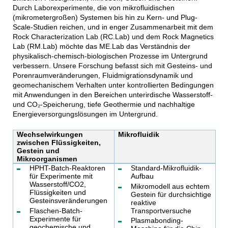
Durch Laborexperimente, die von mikrofluidischen
(mikrometergroßen) Systemen bis hin zu Kern- und Plug-
Scale-Studien reichen, und in enger Zusammenarbeit mit dem
Rock Characterization Lab (RC.Lab) und dem Rock Magnetics
Lab (RM.Lab) möchte das ME.Lab das Verständnis der
physikalisch-chemisch-biologischen Prozesse im Untergrund
verbessern. Unsere Forschung befasst sich mit Gesteins- und
Porenraumveränderungen, Fluidmigrationsdynamik und
geomechanischem Verhalten unter kontrollierten Bedingungen
mit Anwendungen in den Bereichen unterirdische Wasserstoff-
und CO₂-Speicherung, tiefe Geothermie und nachhaltige
Energieversorgungslösungen im Untergrund.
Wechselwirkungen
Mikrofluidik
zwischen Flüssigkeiten,
Gestein und
Mikroorganismen
HPHT-Batch-Reaktoren
Standard-Mikrofluidik-
für Experimente mit
Aufbau
Wasserstoff/CO2,
Mikromodell aus echtem
Flüssigkeiten und
Gestein für durchsichtige
Gesteinsveränderungen
reaktive
Flaschen-Batch-
Transportversuche
Experimente für
Plasmabonding-
geochemische und