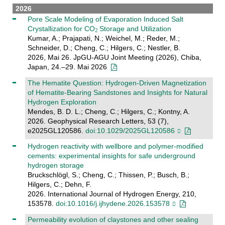
2026
Pore Scale Modeling of Evaporation Induced Salt
Crystallization for CO
Storage and Utilization
Kumar, A.; Prajapati, N.; Weichel, M.; Reder, M.;
Schneider, D.; Cheng, C.; Hilgers, C.; Nestler, B.
2026, Mai 26. JpGU-AGU Joint Meeting (2026), Chiba,
Japan, 24.–29. Mai 2026
The Hematite Question: Hydrogen‐Driven Magnetization
of Hematite‐Bearing Sandstones and Insights for Natural
Hydrogen Exploration
Mendes, B. D. L.; Cheng, C.; Hilgers, C.; Kontny, A.
2026. Geophysical Research Letters, 53 (7),
e2025GL120586.
doi:10.1029/2025GL120586
Hydrogen reactivity with wellbore and polymer-modified
cements: experimental insights for safe underground
hydrogen storage
Bruckschlögl, S.; Cheng, C.; Thissen, P.; Busch, B.;
Hilgers, C.; Dehn, F.
2026. International Journal of Hydrogen Energy, 210,
153578.
doi:10.1016/j.ijhydene.2026.153578
Permeability evolution of claystones and other sealing