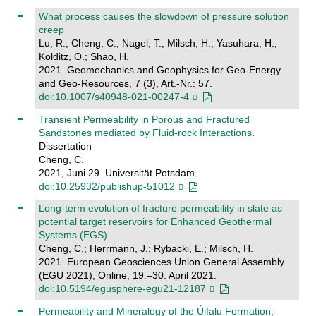
What process causes the slowdown of pressure solution
creep
Lu, R.; Cheng, C.; Nagel, T.; Milsch, H.; Yasuhara, H.;
Kolditz, O.; Shao, H.
2021. Geomechanics and Geophysics for Geo-Energy
and Geo-Resources, 7 (3), Art.-Nr.: 57.
doi:10.1007/s40948-021-00247-4
Transient Permeability in Porous and Fractured
Sandstones mediated by Fluid-rock Interactions
.
Dissertation
Cheng, C.
2021, Juni 29. Universität Potsdam.
doi:10.25932/publishup-51012
Long-term evolution of fracture permeability in slate as
potential target reservoirs for Enhanced Geothermal
Systems (EGS)
Cheng, C.; Herrmann, J.; Rybacki, E.; Milsch, H.
2021. European Geosciences Union General Assembly
(EGU 2021), Online, 19.–30. April 2021.
doi:10.5194/egusphere-egu21-12187
Permeability and Mineralogy of the Újfalu Formation,