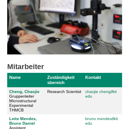
Mitarbeiter
Name
Zuständigkeit
Kontakt
sbereich
Cheng, Chaojie
Research Scientist
chaojie cheng
∂
kit
Gruppenleiter
edu
Microstructural
Experimental
THMCB
Leite Mendes,
bruno mendes
∂
kit
Bruno Daniel
edu
Assistent