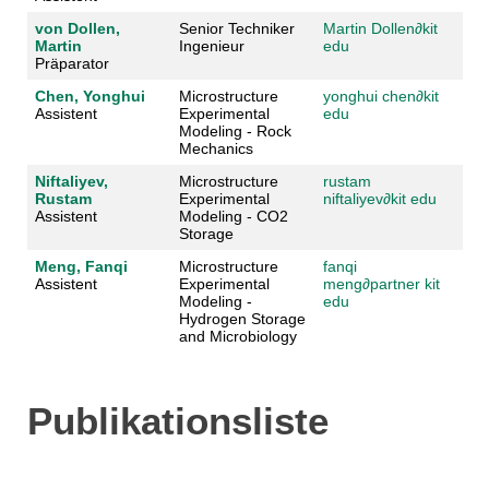
von Dollen,
Senior Techniker
Martin Dollen
∂
kit
Martin
Ingenieur
edu
Präparator
Chen, Yonghui
Microstructure
yonghui chen
∂
kit
Assistent
Experimental
edu
Modeling - Rock
Mechanics
Niftaliyev,
Microstructure
rustam
Rustam
Experimental
niftaliyev
∂
kit edu
Assistent
Modeling - CO2
Storage
Meng, Fanqi
Microstructure
fanqi
Assistent
Experimental
meng
∂
partner kit
Modeling -
edu
Hydrogen Storage
and Microbiology
Publikationsliste