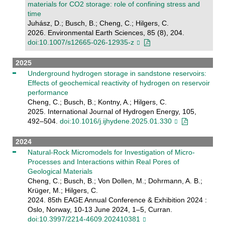
materials for CO2 storage: role of confining stress and
time
Juhász, D.; Busch, B.; Cheng, C.; Hilgers, C.
2026. Environmental Earth Sciences, 85 (8), 204.
doi:10.1007/s12665-026-12935-z
2025
Underground hydrogen storage in sandstone reservoirs:
Effects of geochemical reactivity of hydrogen on reservoir
performance
Cheng, C.; Busch, B.; Kontny, A.; Hilgers, C.
2025. International Journal of Hydrogen Energy, 105,
492–504.
doi:10.1016/j.ijhydene.2025.01.330
2024
Natural-Rock Micromodels for Investigation of Micro-
Processes and Interactions within Real Pores of
Geological Materials
Cheng, C.; Busch, B.; Von Dollen, M.; Dohrmann, A. B.;
Krüger, M.; Hilgers, C.
2024. 85th EAGE Annual Conference & Exhibition 2024 :
Oslo, Norway, 10-13 June 2024, 1–5, Curran.
doi:10.3997/2214-4609.202410381