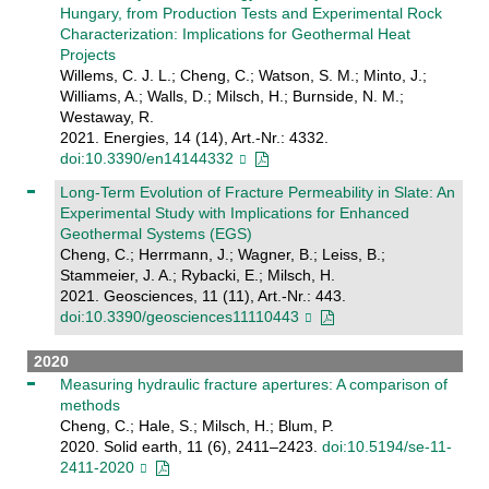
Hungary, from Production Tests and Experimental Rock
Characterization: Implications for Geothermal Heat
Projects
Willems, C. J. L.; Cheng, C.; Watson, S. M.; Minto, J.;
Williams, A.; Walls, D.; Milsch, H.; Burnside, N. M.;
Westaway, R.
2021. Energies, 14 (14), Art.-Nr.: 4332.
doi:10.3390/en14144332
Long-Term Evolution of Fracture Permeability in Slate: An
Experimental Study with Implications for Enhanced
Geothermal Systems (EGS)
Cheng, C.; Herrmann, J.; Wagner, B.; Leiss, B.;
Stammeier, J. A.; Rybacki, E.; Milsch, H.
2021. Geosciences, 11 (11), Art.-Nr.: 443.
doi:10.3390/geosciences11110443
2020
Measuring hydraulic fracture apertures: A comparison of
methods
Cheng, C.; Hale, S.; Milsch, H.; Blum, P.
2020. Solid earth, 11 (6), 2411–2423.
doi:10.5194/se-11-
2411-2020