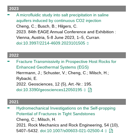
2023
A microfluidic study into salt precipitation in saline
aquifers induced by continuous CO2 injection
Cheng, C.; Busch, B.; Hilgers, C.
2023. 84th EAGE Annual Conference and Exhibition :
Vienna, Austria, 5-8 June 2023, 1–5, Curran.
doi:10.3997/2214-4609.2023101505
2022
Fracture Transmissivity in Prospective Host Rocks for
Enhanced Geothermal Systems (EGS)
Herrmann, J.; Schuster, V.; Cheng, C.; Milsch, H.;
Rybacki, E.
2022. Geosciences, 12 (5), Art.-Nr.: 195.
doi:10.3390/geosciences12050195
2021
Hydromechanical Investigations on the Self-propping
Potential of Fractures in Tight Sandstones
Cheng, C.; Milsch, H.
2021. Rock Mechanics and Rock Engineering, 54 (10),
5407–5432.
doi:10.1007/s00603-021-02500-4