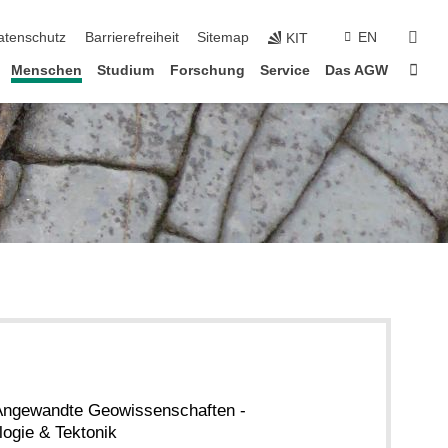
suc
atenschutz
Barrierefreiheit
Sitemap
EN
KIT
Star
Menschen
Studium
Forschung
Service
Das AGW
r Angewandte Geowissenschaften -
logie & Tektonik