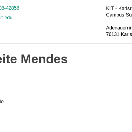
08-42858
KIT - Karlsr
Campus Sü
it edu
Adenauerri
76131 Karl
eite Mendes
le